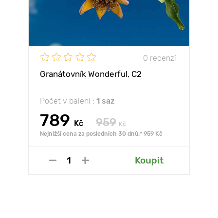
0 recenzí
Granátovník Wonderful, С2
Počet v balení :
1 saz
789
959
Kč
Kč
Nejnižší cena za posledních 30 dnů:* 959 Kč
Koupit