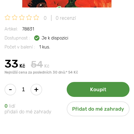
0
0 recenzí
Artikel:
78831
Dostupnost :
Je k dispozici
Počet v balení :
1 kus.
33
54
Kč
Kč
Nejnižší cena za posledních 30 dnů:* 54 Kč
-
+
Koupit
0
lidí
Přidat do mé zahrady
přidali do mé zahrady