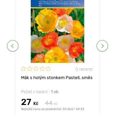
0 recenzí
Mák s holým stonkem Pastell, směs
Počet v balení :
1 ob
27
44
Kč
Kč
Nejnižší cena za posledních 30 dnů:* 44 Kč