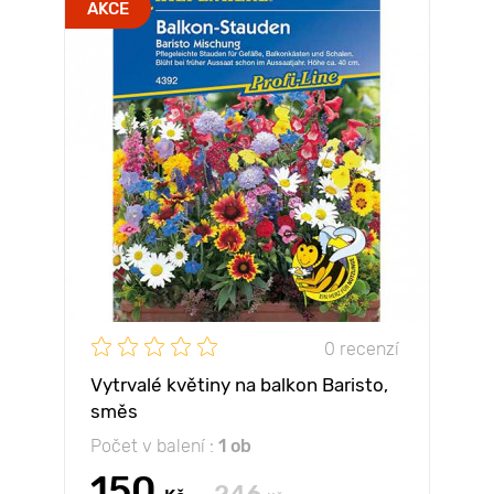
AKCE
0 recenzí
Vytrvalé květiny na balkon Baristo,
směs
Počet v balení :
1 ob
150