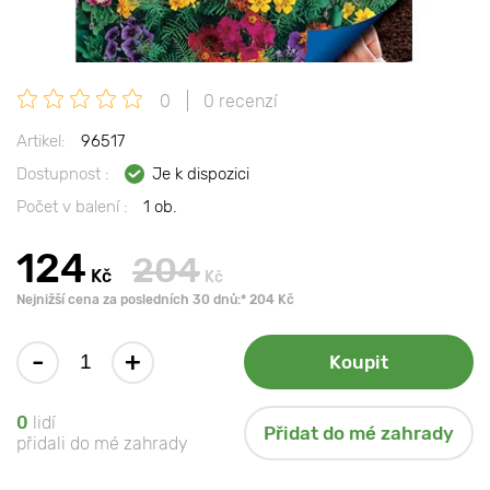
0
0 recenzí
Artikel:
96517
Dostupnost :
Je k dispozici
Počet v balení :
1 ob.
124
204
Kč
Kč
Nejnižší cena za posledních 30 dnů:* 204 Kč
-
+
Koupit
0
lidí
Přidat do mé zahrady
přidali do mé zahrady