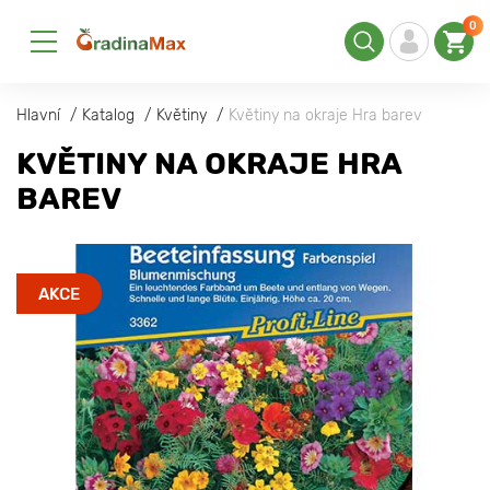
0
Hlavní
Katalog
Květiny
Květiny na okraje Hra barev
KVĚTINY NA OKRAJE HRA
BAREV
AKCE