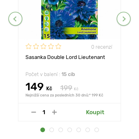
0 recenzí
Sasanka Double Lord Lieutenant
Počet v balení :
15 cib
149
199
Kč
Kč
Nejnižší cena za posledních 30 dnů:* 199 Kč
Koupit