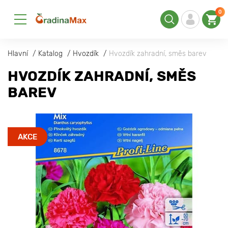
0
Hlavní
Katalog
Hvozdík
Hvozdík zahradní, směs barev
HVOZDÍK ZAHRADNÍ, SMĚS
BAREV
AKCE