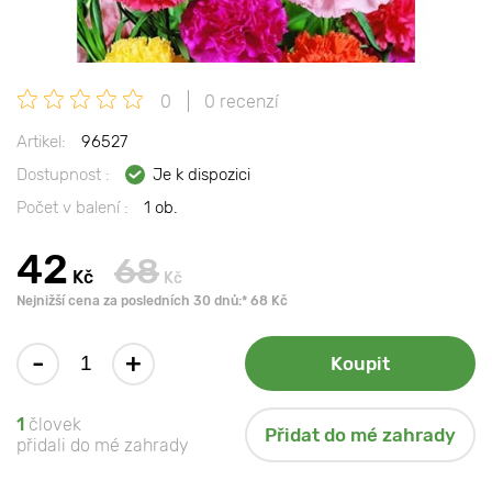
0
0 recenzí
Artikel:
96527
Dostupnost :
Je k dispozici
Počet v balení :
1 ob.
42
68
Kč
Kč
Nejnižší cena za posledních 30 dnů:* 68 Kč
-
+
Koupit
1
človek
Přidat do mé zahrady
přidali do mé zahrady