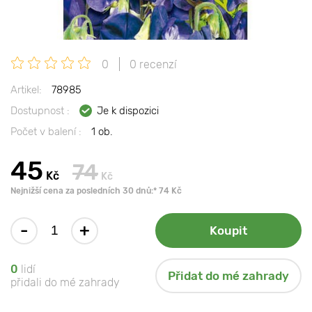
0
0 recenzí
Artikel:
78985
Dostupnost :
Je k dispozici
Počet v balení :
1 ob.
45
74
Kč
Kč
Nejnižší cena za posledních 30 dnů:* 74 Kč
-
+
Koupit
0
lidí
Přidat do mé zahrady
přidali do mé zahrady