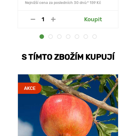
Nejnižší cena za posledních 30 dnů:* 159 Kč
Koupit
S TÍMTO ZBOŽÍM KUPUJÍ
AKCE