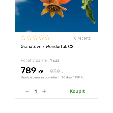
0 recenzí
Granátovník Wonderful, С2
Počet v balení :
1 saz
789
959
Kč
Kč
Nejnižší cena za posledních 30 dnů:* 959 Kč
Koupit