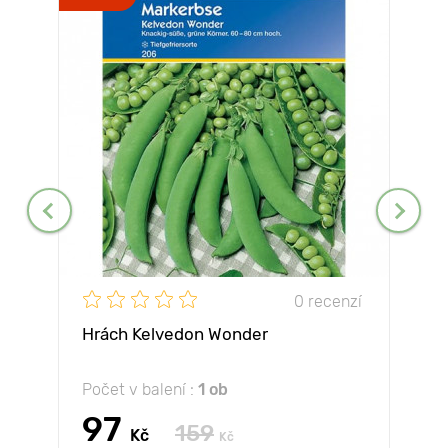
0 recenzí
Hrách Kelvedon Wonder
Počet v balení :
1 ob
97
159
Kč
Kč