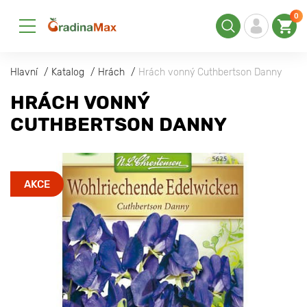
0
Hlavní
Katalog
Hrách
Hrách vonný Cuthbertson Danny
HRÁCH VONNÝ
CUTHBERTSON DANNY
AKCE