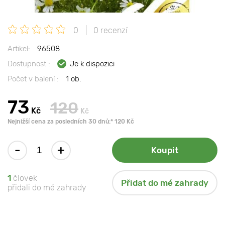
0
0 recenzí
Artikel:
96508
Dostupnost :
Je k dispozici
Počet v balení :
1 ob.
73
120
Kč
Kč
Nejnižší cena za posledních 30 dnů:* 120 Kč
-
+
Koupit
1
človek
Přidat do mé zahrady
přidali do mé zahrady