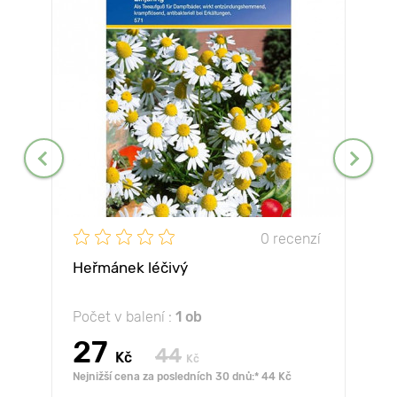
0 recenzí
Heřmánek léčivý
Počet v balení :
1 ob
27
44
Kč
Kč
Nejnižší cena za posledních 30 dnů:* 44 Kč