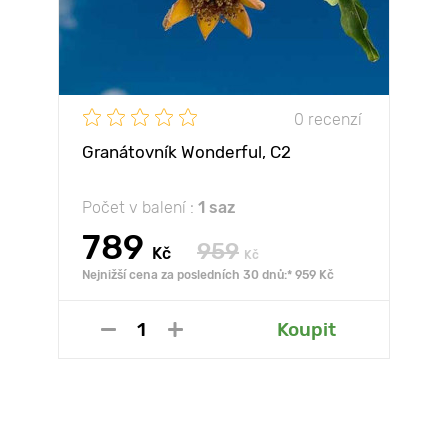
0 recenzí
Granátovník Wonderful, С2
Počet v balení :
1 saz
789
959
Kč
Kč
Nejnižší cena za posledních 30 dnů:* 959 Kč
Koupit