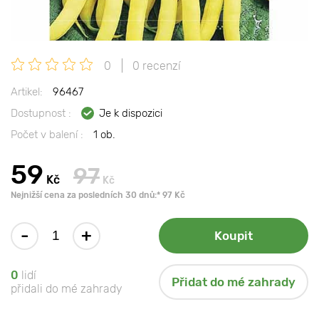
0
0 recenzí
Artikel:
96467
Dostupnost :
Je k dispozici
Počet v balení :
1 ob.
59
97
Kč
Kč
Nejnižší cena za posledních 30 dnů:* 97 Kč
-
+
Koupit
0
lidí
Přidat do mé zahrady
přidali do mé zahrady