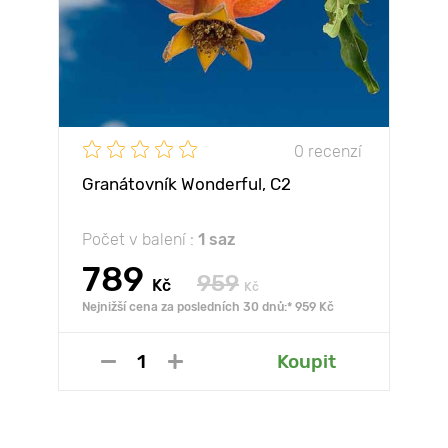
0 recenzí
Granátovník Wonderful, С2
Počet v balení :
1 saz
789
959
Kč
Kč
Nejnižší cena za posledních 30 dnů:* 959 Kč
Koupit