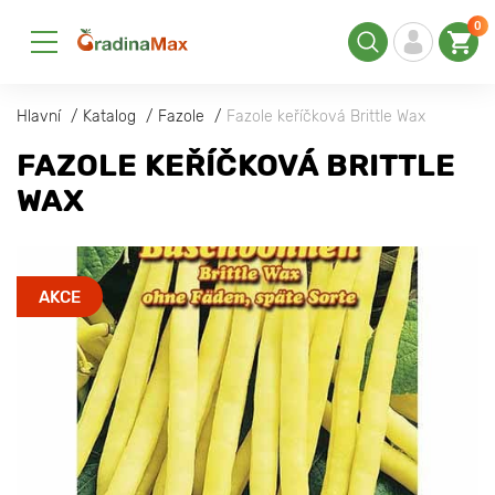
0
Hlavní
Katalog
Fazole
Fazole keříčková Brittle Wax
FAZOLE KEŘÍČKOVÁ BRITTLE
WAX
AKCE