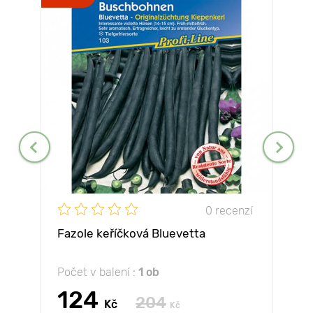
0 recenzí
Fazole keříčková Bluevetta
Počet v balení :
1 ob
124
204
Kč
Kč