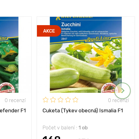
AKCE
0 recenzí
0 recenzí
efender F1
Cuketa (Tykev obecná) Ismalia F1
Počet v balení :
1 ob