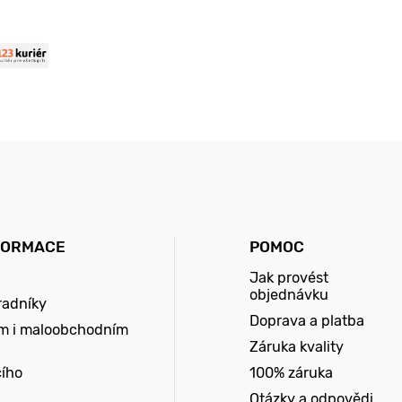
FORMACE
POMOC
Jak provést
objednávku
radníky
Doprava a platba
m i maloobchodním
Záruka kvality
cího
100% záruka
Otázky a odpovědi