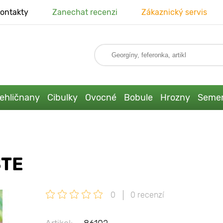
ontakty
Zanechat recenzi
Zákaznický servis
ehličnany
Cibulky
Ovocné
Bobule
Hrozny
Seme
STE
0
0 recenzí