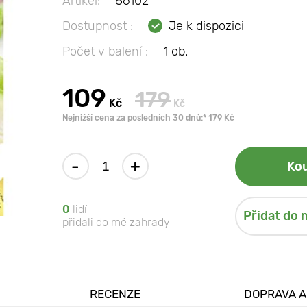
Artikel:
86102
Dostupnost :
Je k dispozici
Počet v balení :
1 ob.
109
179
Kč
Kč
Nejnižší cena za posledních 30 dnů:* 179 Kč
-
+
Kou
0
lidí
Přidat do 
přidali do mé zahrady
RECENZE
DOPRAVA A