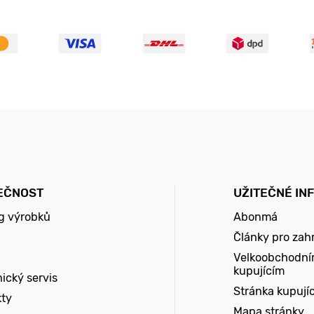
EČNOST
UŽITEČNÉ IN
g výrobků
Abonmá
Články pro zah
Velkoobchodní
kupujícím
ický servis
Stránka kupují
kty
Mapa stránky