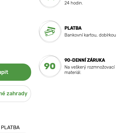
24 hodin.
PLATBA
Bankovní kartou, dobírkou
90-DENNÍ ZÁRUKA
90
Na veškerý rozmnožovací
pit
materiál.
mé zahrady
 PLATBA