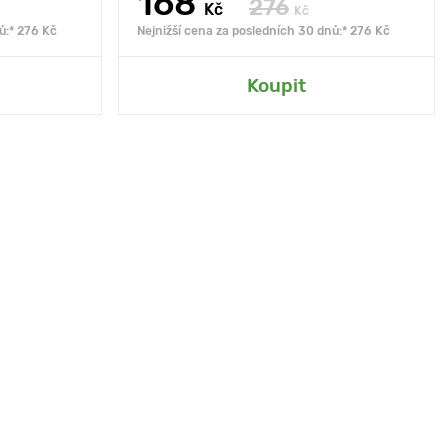
168
276
Kč
Kč
ů:* 276 Kč
Nejnižší cena za posledních 30 dnů:* 276 Kč
Koupit