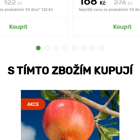
168
122
276
Kč
Kč
Kč
 za posledních 30 dnů:* 122 Kč
Nejnižší cena za posledních 30 dn
Koupit
Koupit
S TÍMTO ZBOŽÍM KUPUJÍ
AKCE