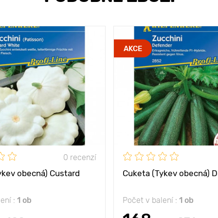
AKCE
0 recenzí
ykev obecná) Custard
Cuketa (Tykev obecná) D
ení :
1 ob
Počet v balení :
1 ob