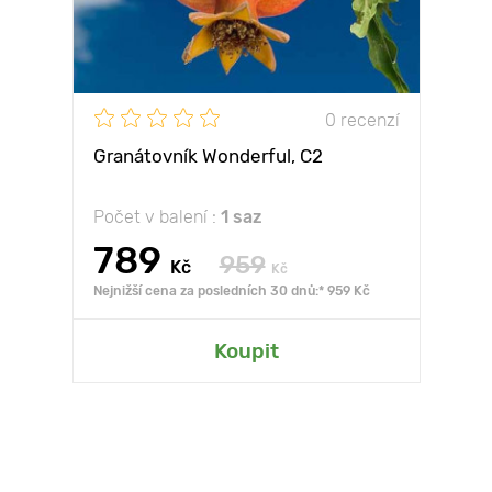
0 recenzí
Granátovník Wonderful, С2
Počet v balení :
1 saz
789
959
Kč
Kč
Nejnižší cena za posledních 30 dnů:* 959 Kč
Koupit