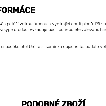
FORMÁCE
Vás potěší velkou úrodou a vynikající chutí plodů. Při s
asype úrodou. Vyžaduje péči: potřebujete zalévání, hno
 si poděkujete! Určitě si semínka objednejte, budete ve
PODOBNÉ ZBOŽÍ