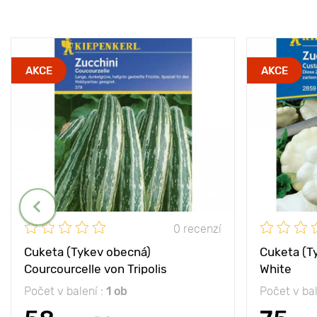
AKCE
AKCE
0 recenzí
Cuketa (Tykev obecná)
Cuketa (T
Courcourcelle von Tripolis
White
Počet v balení :
1 ob
Počet v bal