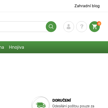
Zahradní blog
0
na
Hnojiva
DORUČENÍ
Odesílání poštou pouze za