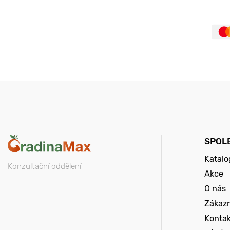
SPOL
Katalo
Konzultační oddělení
Akce
O nás
Zákazn
Konta