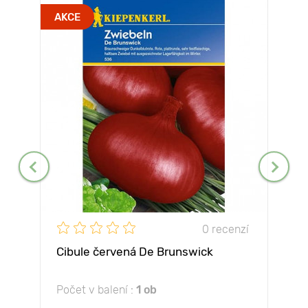
AKCE
0 recenzí
Cibule červená De Brunswick
Počet v balení :
1 ob