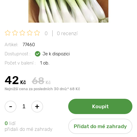
0
0 recenzí
Artikel:
77460
Dostupnost :
Je k dispozici
Počet v balení :
1 ob.
42
68
Kč
Kč
Nejnižší cena za posledních 30 dnů:* 68 Kč
-
+
Koupit
0
lidí
Přidat do mé zahrady
přidali do mé zahrady