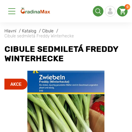
0
Hlavní
Katalog
Cibule
Cibule sedmiletá Freddy Winterhecke
CIBULE SEDMILETÁ FREDDY
WINTERHECKE
AKCE