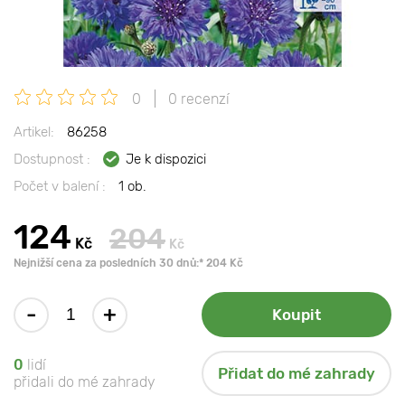
0
0 recenzí
Artikel:
86258
Dostupnost :
Je k dispozici
Počet v balení :
1 ob.
124
204
Kč
Kč
Nejnižší cena za posledních 30 dnů:* 204 Kč
-
+
Koupit
0
lidí
Přidat do mé zahrady
přidali do mé zahrady