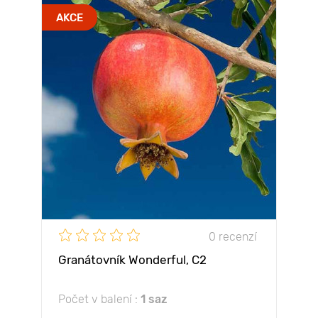
AKCE
0 recenzí
Granátovník Wonderful, С2
Počet v balení :
1 saz