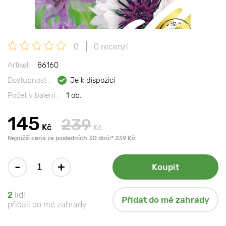
0
0 recenzí
Artikel:
86160
Dostupnost :
Je k dispozici
Počet v balení :
1 ob.
145
239
Kč
Kč
Nejnižší cena za posledních 30 dnů:* 239 Kč
-
+
Koupit
2
lidí
Přidat do mé zahrady
přidali do mé zahrady