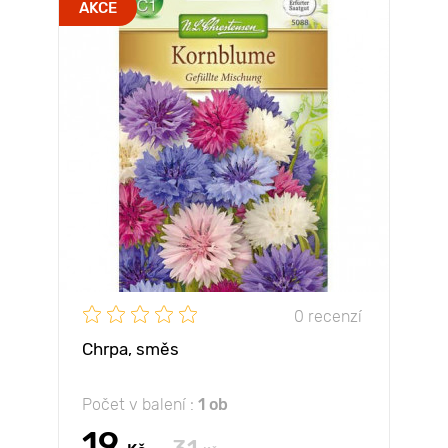
AKCE
0 recenzí
Chrpa, směs
Počet v balení :
1 ob
19