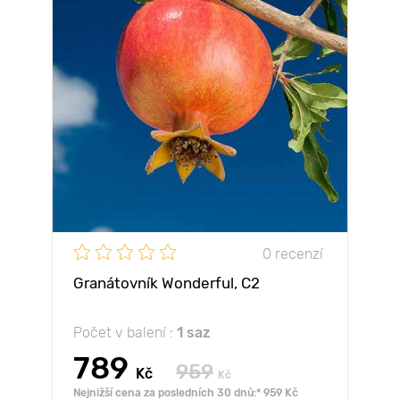
0 recenzí
Granátovník Wonderful, С2
Počet v balení :
1 saz
789
959
Kč
Kč
Nejnižší cena za posledních 30 dnů:* 959 Kč