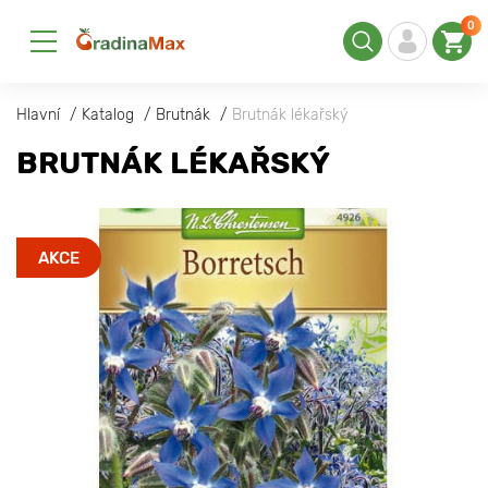
0
Hlavní
Katalog
Brutnák
Brutnák lékařský
BRUTNÁK LÉKAŘSKÝ
AKCE