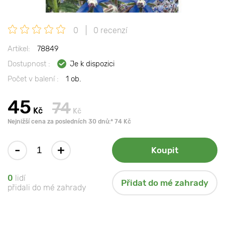
0
0 recenzí
Artikel:
78849
Dostupnost :
Je k dispozici
Počet v balení :
1 ob.
45
74
Kč
Kč
Nejnižší cena za posledních 30 dnů:* 74 Kč
-
+
Koupit
0
lidí
Přidat do mé zahrady
přidali do mé zahrady