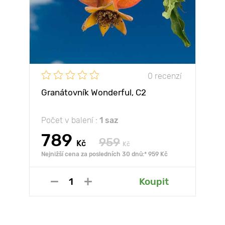
0 recenzí
Granátovník Wonderful, С2
Počet v balení :
1 saz
789
959
Kč
Kč
Nejnižší cena za posledních 30 dnů:* 959 Kč
Koupit