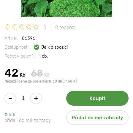
0
0 recenzí
Artikel:
86396
Dostupnost :
Je k dispozici
Počet v balení :
1 ob.
42
68
Kč
Kč
Nejnižší cena za posledních 30 dnů:* 68 Kč
-
+
Koupit
0
lidí
Přidat do mé zahrady
přidali do mé zahrady