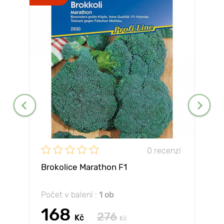
0 recenzí
Brokolice Marathon F1
Počet v balení :
1 ob
168
276
Kč
Kč