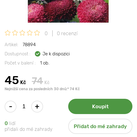
0
0 recenzí
Artikel:
78894
Dostupnost :
Je k dispozici
Počet v balení :
1 ob.
45
74
Kč
Kč
Nejnižší cena za posledních 30 dnů:* 74 Kč
-
+
Koupit
0
lidí
Přidat do mé zahrady
přidali do mé zahrady