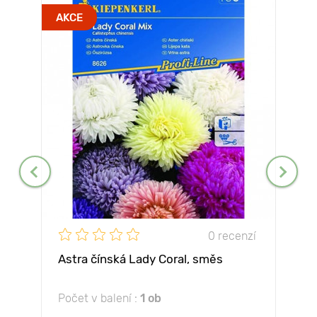
AKCE
0 recenzí
Astra čínská Lady Coral, směs
Počet v balení :
1 ob