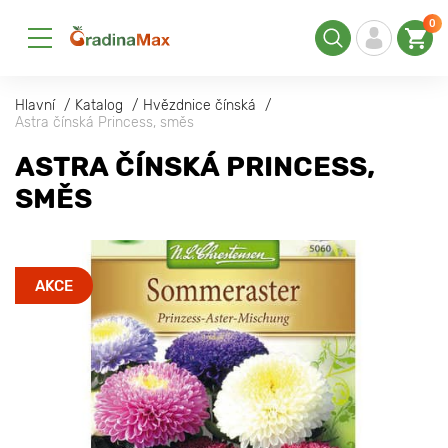
0
Hlavní
Katalog
Hvězdnice čínská
Astra čínská Princess, směs
ASTRA ČÍNSKÁ PRINCESS,
SMĚS
AKCE