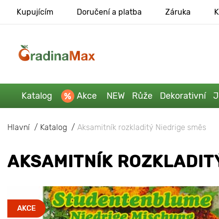
Kupujícím
Doručení a platba
Záruka
K
Katalog
Akce
NEW
Růže
Dekorativní
J
Hlavní
Katalog
Aksamitník rozkladitý Niedrige směs
AKSAMITNÍK ROZKLADIT
AKCE