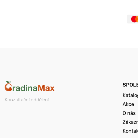
SPOL
Katalo
Konzultační oddělení
Akce
O nás
Zákazn
Konta