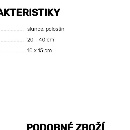
KTERISTIKY
slunce, polostín
20 - 40 cm
10 х 15 cm
PODOBNÉ ZBOŽÍ