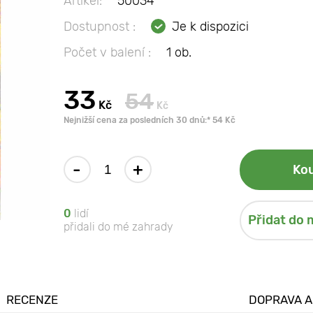
Artikel:
50034
Dostupnost :
Je k dispozici
Počet v balení :
1 ob.
33
54
Kč
Kč
Nejnižší cena za posledních 30 dnů:* 54 Kč
-
+
Kou
0
lidí
Přidat do 
přidali do mé zahrady
RECENZE
DOPRAVA A