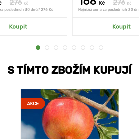
168
276
276
č
Kč
Kč
Kč
 za posledních 30 dnů:* 276 Kč
Nejnižší cena za posledních 30 dn
Koupit
Koupit
S TÍMTO ZBOŽÍM KUPUJÍ
AKCE