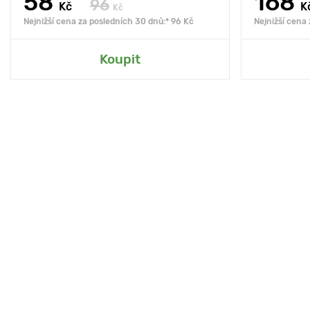
58
168
96
Kč
K
Kč
Nejnižší cena za posledních 30 dnů:* 96 Kč
Nejnižší cena
Koupit