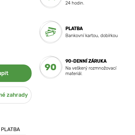
24 hodin.
PLATBA
Bankovní kartou, dobírkou
90-DENNÍ ZÁRUKA
90
Na veškerý rozmnožovací
pit
materiál.
mé zahrady
 PLATBA