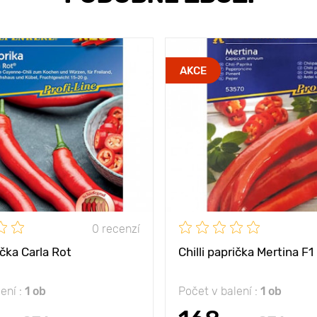
AKCE
0 recenzí
ička Carla Rot
Chilli paprička Mertina F1
ení :
1 ob
Počet v balení :
1 ob