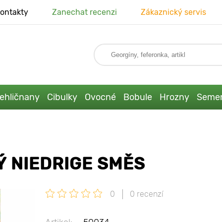
ontakty
Zanechat recenzi
Zákaznický servis
ehličnany
Cibulky
Ovocné
Bobule
Hrozny
Seme
Ý NIEDRIGE SMĚS
0
0 recenzí