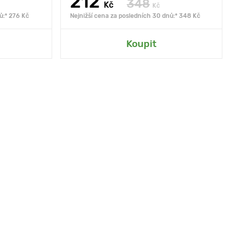
212
348
Kč
Kč
ů:* 276 Kč
Nejnižší cena za posledních 30 dnů:* 348 Kč
Koupit