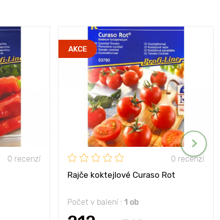
AKCE
0 recenzí
0 recenzí
Rajče koktejlové Curaso Rot
Počet v balení :
1 ob