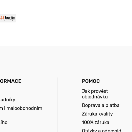
FORMACE
POMOC
Jak provést
objednávku
radníky
Doprava a platba
m i maloobchodním
Záruka kvality
cího
100% záruka
Otázky a odpovědi