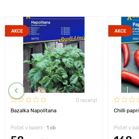
AKCE
AKCE
0 recenzí
Bazalka Napolitana
Chilli papr
Počet v balení :
1 ob
Počet v bal