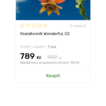
0 recenzí
Granátovník Wonderful, С2
Počet v balení :
1 saz
789
959
Kč
Kč
Nejnižší cena za posledních 30 dnů:* 959 Kč
Koupit