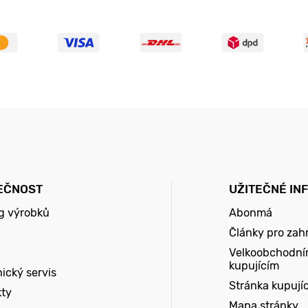
EČNOST
UŽITEČNÉ IN
g výrobků
Abonmá
Články pro zah
Velkoobchodní
kupujícím
ický servis
Stránka kupují
kty
Mapa stránky