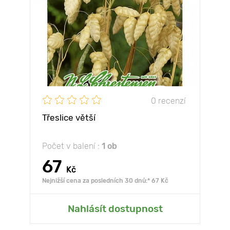
0 recenzí
Třeslice větší
Počet v balení :
1 ob
67
Kč
Nejnižší cena za posledních 30 dnů:* 67 Kč
Nahlásít dostupnost