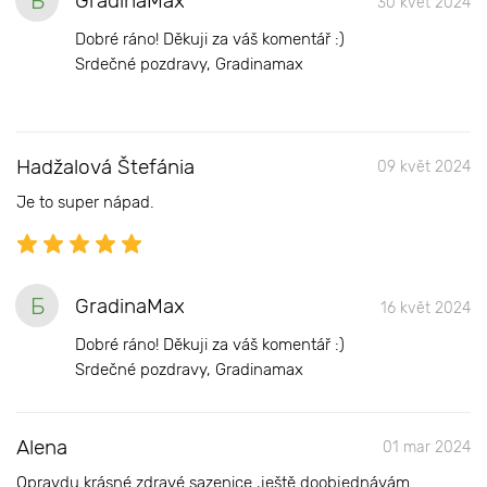
Б
GradinaMax
30 květ 2024
Dobré ráno! Děkuji za váš komentář :)
Srdečné pozdravy, Gradinamax
Hadžalová Štefánia
09 květ 2024
Je to super nápad.
Б
GradinaMax
16 květ 2024
Dobré ráno! Děkuji za váš komentář :)
Srdečné pozdravy, Gradinamax
Alena
01 mar 2024
Opravdu krásné zdravé sazenice ,ještě doobjednávám.