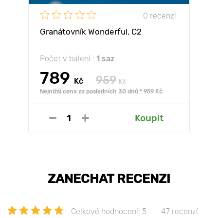
0 recenzí
Granátovník Wonderful, С2
Počet v balení :
1 saz
789
959
Kč
Kč
Nejnižší cena za posledních 30 dnů:* 959 Kč
Koupit
ZANECHAT RECENZI
Celkové hodnocení: 5
47 recenzí