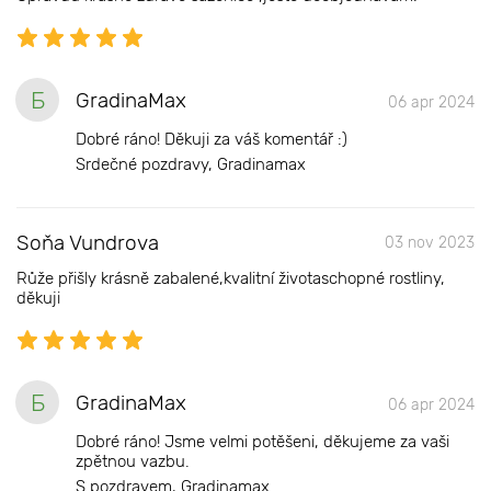
Б
GradinaMax
06 apr 2024
Dobré ráno! Děkuji za váš komentář :)
Srdečné pozdravy, Gradinamax
Soňa Vundrova
03 nov 2023
Růže přišly krásně zabalené,kvalitní životaschopné rostliny,
děkuji
Б
GradinaMax
06 apr 2024
Dobré ráno! Jsme velmi potěšeni, děkujeme za vaši
zpětnou vazbu.
S pozdravem, Gradinamax