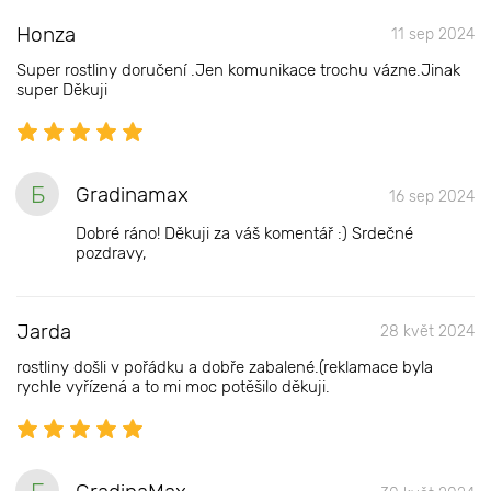
Honza
11 sep 2024
Super rostliny doručení .Jen komunikace trochu vázne.Jinak
super Děkuji
Б
Gradinamax
16 sep 2024
Dobré ráno! Děkuji za váš komentář :) Srdečné
pozdravy,
Jarda
28 květ 2024
rostliny došli v pořádku a dobře zabalené.(reklamace byla
rychle vyřízená a to mi moc potěšilo děkuji.