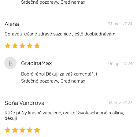
Srdečné pozdravy, Gradinamax
Alena
01 mar 2024
Opravdu krásné zdravé sazenice ,ještě doobjednávám.
Б
GradinaMax
06 apr 2024
Dobré ráno! Děkuji za váš komentář :)
Srdečné pozdravy, Gradinamax
Soňa Vundrova
03 nov 2023
Růže přišly krásně zabalené,kvalitní životaschopné rostliny,
děkuji