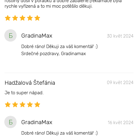
rostliny došli v pořádku a dobře zabalené.(reklamace byla
rychle vyřízená a to mi moc potěšilo děkuji.
Б
GradinaMax
30 květ 2024
Dobré ráno! Děkuji za váš komentář :)
Srdečné pozdravy, Gradinamax
Hadžalová Štefánia
09 květ 2024
Je to super nápad.
Б
GradinaMax
16 květ 2024
Dobré ráno! Děkuji za váš komentář :)