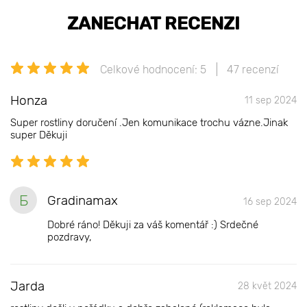
ZANECHAT RECENZI
Celkové hodnocení: 5
47 recenzí
Honza
11 sep 2024
Super rostliny doručení .Jen komunikace trochu vázne.Jinak
super Děkuji
Б
Gradinamax
16 sep 2024
Dobré ráno! Děkuji za váš komentář :) Srdečné
pozdravy,
Jarda
28 květ 2024