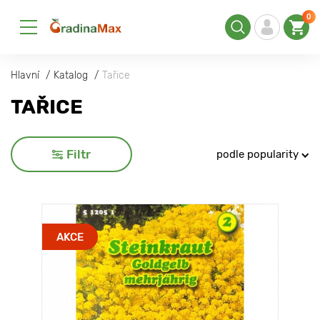
0
Hlavní
Katalog
Tařice
TAŘICE
Filtr
podle popularity
AKCE