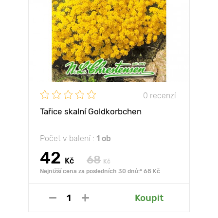
0 recenzí
Tařice skalní Goldkorbchen
Počet v balení :
1 ob
42
68
Kč
Kč
Nejnižší cena za posledních 30 dnů:* 68 Kč
Koupit