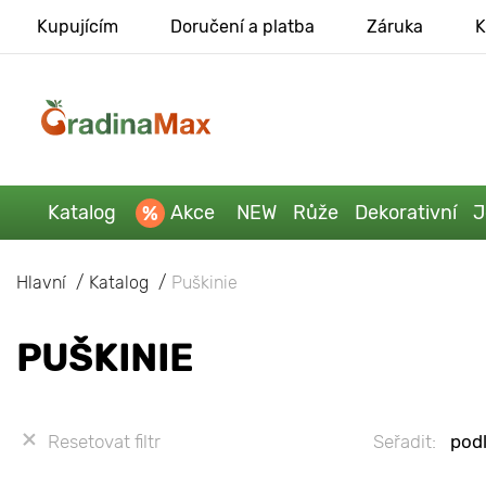
Kupujícím
Doručení a platba
Záruka
K
Katalog
Akce
NEW
Růže
Dekorativní
J
Hlavní
Katalog
Puškinie
PUŠKINIE
Resetovat filtr
Seřadit:
podl