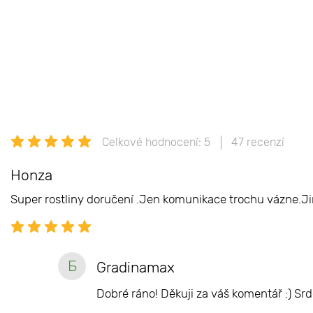
Celkové hodnocení: 5
47 recenzí
Honza
Super rostliny doručení .Jen komunikace trochu vázne.Ji
Б
Gradinamax
Dobré ráno! Děkuji za váš komentář :) S