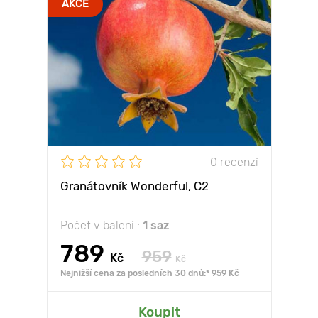
AKCE
0 recenzí
Granátovník Wonderful, С2
Počet v balení :
1 saz
789
959
Kč
Kč
Nejnižší cena za posledních 30 dnů:* 959 Kč
Koupit