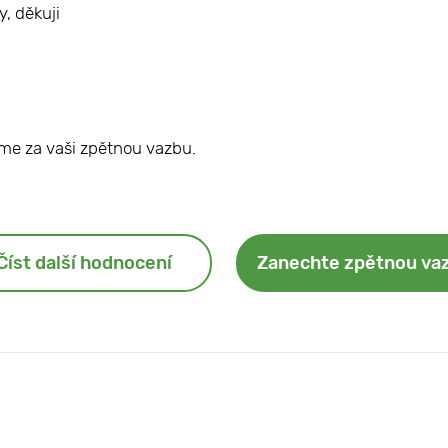
y, děkuji
me za vaši zpětnou vazbu.
Číst další hodnocení
Zanechte zpětnou va