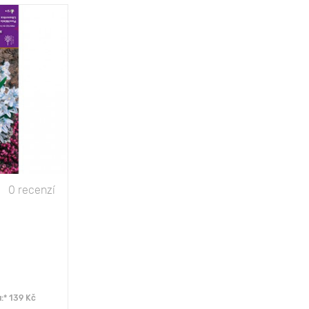
10 cm
8-10 cm
částečný stín
-30° С
0 recenzí
:* 139 Kč