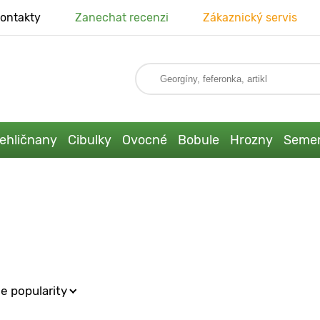
ontakty
Zanechat recenzi
Zákaznický servis
ehličnany
Cibulky
Ovocné
Bobule
Hrozny
Seme
e popularity