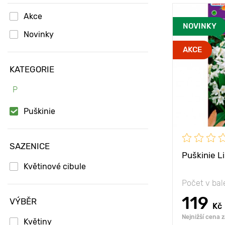
Akce
Výška rostli
NOVINKY
Novinky
Vzdálenost 
AKCE
rostlinami
KATEGORIE
Poloha
P
Mrazuvzdor
Puškinie
SAZENICE
Puškinie L
Květinové cibule
Počet v bal
119
VÝBĚR
Kč
Nejnižší cena 
Květiny