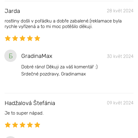
Jarda
28 květ 2024
rostliny došli v pořádku a dobře zabalené.(reklamace byla
rychle vyřízená a to mi moc potěšilo děkuji.
Б
GradinaMax
30 květ 2024
Dobré ráno! Děkuji za váš komentář :)
Srdečné pozdravy, Gradinamax
Hadžalová Štefánia
09 květ 2024
Je to super nápad.