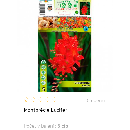
0 recenzí
Montbrécie Lucifer
Počet v balení :
5 cib