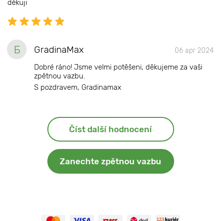
děkuji
Б
GradinaMax
06 apr 2024
Dobré ráno! Jsme velmi potěšeni, děkujeme za vaši
zpětnou vazbu.
S pozdravem, Gradinamax
Číst další hodnocení
Zanechte zpětnou vazbu