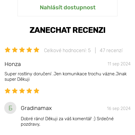
Nahlásít dostupnost
ZANECHAT RECENZI
Celkové hodnocení: 5
47 recenzí
Honza
11 sep 2024
Super rostliny doručení .Jen komunikace trochu vázne.Jinak
super Děkuji
Б
Gradinamax
16 sep 2024
Dobré ráno! Děkuji za váš komentář :) Srdečné
pozdravy,