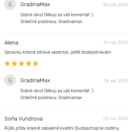
Б
GradinaMax
16 květ 2024
Dobré ráno! Děkuji za váš komentář :)
Srdečné pozdravy, Gradinamax
Alena
01 mar 2024
Opravdu krásné zdravé sazenice ,ještě doobjednávám.
Б
GradinaMax
06 apr 2024
Dobré ráno! Děkuji za váš komentář :)
Srdečné pozdravy, Gradinamax
Soňa Vundrova
03 nov 2023
Růže přišly krásně zabalené,kvalitní životaschopné rostliny,