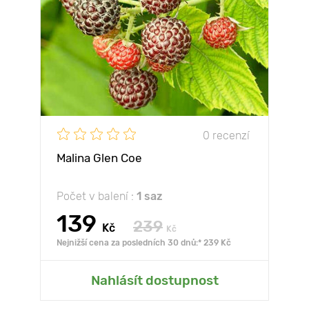
0 recenzí
Malina Glen Coe
Počet v balení :
1 saz
139
239
Kč
Kč
Nejnižší cena za posledních 30 dnů:* 239 Kč
Nahlásít dostupnost