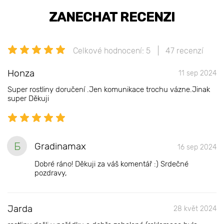
ZANECHAT RECENZI
Celkové hodnocení: 5
47 recenzí
Honza
11 sep 2024
Super rostliny doručení .Jen komunikace trochu vázne.Jinak
super Děkuji
Б
Gradinamax
16 sep 2024
Dobré ráno! Děkuji za váš komentář :) Srdečné
pozdravy,
Jarda
28 květ 2024