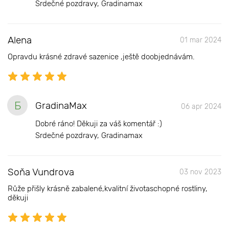
Srdečné pozdravy, Gradinamax
Alena
01 mar 2024
Opravdu krásné zdravé sazenice ,ještě doobjednávám.
Б
GradinaMax
06 apr 2024
Dobré ráno! Děkuji za váš komentář :)
Srdečné pozdravy, Gradinamax
Soňa Vundrova
03 nov 2023
Růže přišly krásně zabalené,kvalitní životaschopné rostliny,
děkuji