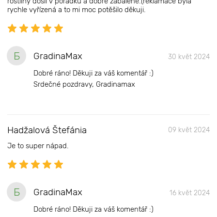
rostliny došli v pořádku a dobře zabalené.(reklamace byla
rychle vyřízená a to mi moc potěšilo děkuji.
Б
GradinaMax
30 květ 2024
Dobré ráno! Děkuji za váš komentář :)
Srdečné pozdravy, Gradinamax
Hadžalová Štefánia
09 květ 2024
Je to super nápad.
Б
GradinaMax
16 květ 2024
Dobré ráno! Děkuji za váš komentář :)