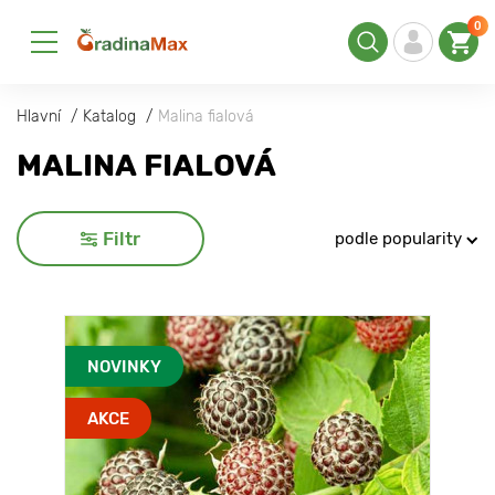
0
Hlavní
Katalog
Malina fialová
MALINA FIALOVÁ
Filtr
podle popularity
NOVINKY
AKCE