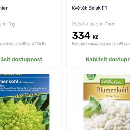
nier
Květák Balak F1
ení :
1 g
Počet v balení :
1 ob
334
Kč
za posledních 30 dnů:* 76 Kč
Nejnižší cena za posledních 30 dn
at do mé zahrady
Přidat do mé zah
lásít dostupnost
Nahlásít dostup
prospěšné živiny
Vlastnosti
vysoká p
mezi
50 х 50 cm
Výška rostliny
Vzdálenost mezi
slunce
rostlinami
Poloha