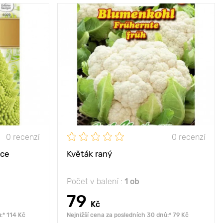
ý na pohled,
Vlastnosti
velmi produktivní
me vynikající
odrůda
chutí
Výška rostliny
30 - 40 cm
40 - 50 cm
Vzdálenost mezi
40 x 50 cm
50 x 50 cm
rostlinami
Poloha
slunce
slunce
0 recenzí
0 recenzí
oce
Květák raný
Počet v balení :
1 ob
79
Kč
:* 114 Kč
Nejnižší cena za posledních 30 dnů:* 79 Kč