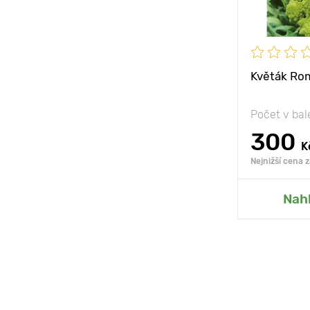
Květák Ro
Počet v bal
300
K
Nejnižší cena 
Přid
Nah