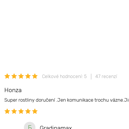
Celkové hodnocení: 5
47 recenzí
Honza
Super rostliny doručení .Jen komunikace trochu vázne.Ji
Б
Gradinamax