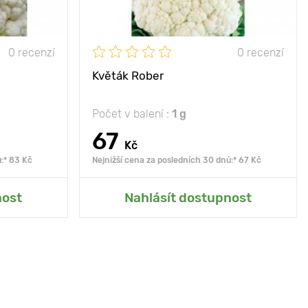
0 recenzí
0 recenzí
Květák Rober
Počet v balení :
1 g
67
Kč
:* 83 Kč
Nejnižší cena za posledních 30 dnů:* 67 Kč
rady
Přidat do mé zahrady
nost
Nahlásít dostupnost