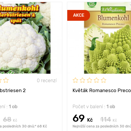
silné kvítky nejlepší
Vlastnosti
příjemn
AKCE
kvality
zauj
ny
30 - 40 cm
Výška rostliny
mezi
50 x 60 cm
Vzdálenost mezi
rostlinami
slunce
Poloha
0 recenzí
bstriesen 2
Květák Romanesco Prec
ení :
1 ob
Počet v balení :
1 ob
69
68
114
Kč
Kč
Kč
za posledních 30 dnů:* 68 Kč
Nejnižší cena za posledních 30 dnů