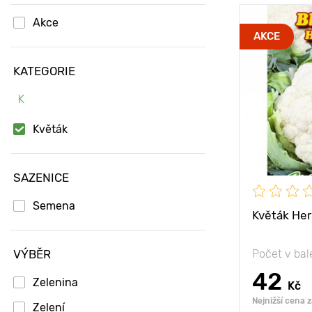
Akce
Vlastnosti
AKCE
KATEGORIE
Výška rostli
K
Vzdálenost 
rostlinami
Květák
Poloha
SAZENICE
Semena
Květák Her
VÝBĚR
Počet v bal
42
Zelenina
Kč
Nejnižší cena 
Zelení