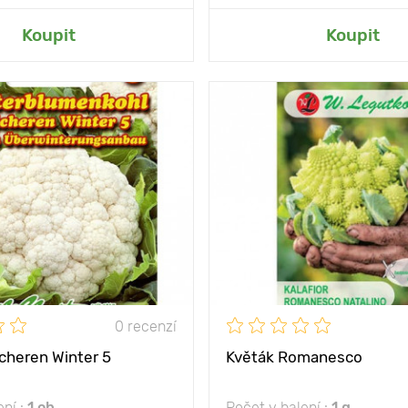
at do mé zahrady
Přidat do mé zah
Koupit
Koupit
zimní odrůda
Vlastnosti
z
ny
30 - 40 cm
Vzdálenost mezi
rostlinami
mezi
50 x 50 cm
Poloha
slunce
0 recenzí
cheren Winter 5
Květák Romanesco
ení :
1 ob
Počet v balení :
1 g