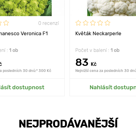
0 recenzí
manesco Veronica F1
Květák Neckarperle
ení :
1 ob
Počet v balení :
1 ob
83
č
Kč
za posledních 30 dnů:* 300 Kč
Nejnižší cena za posledních 30 dnů
at do mé zahrady
Přidat do mé zah
lásít dostupnost
Nahlásít dostup
NEJPRODÁVANĚJŠÍ