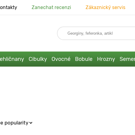
ontakty
Zanechat recenzi
Zákaznický servis
ehličnany
Cibulky
Ovocné
Bobule
Hrozny
Seme
e popularity