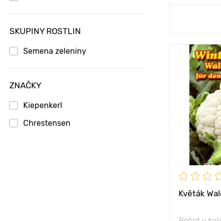
Přid
SKUPINY ROSTLIN
Semena zeleniny
Vlastnosti
Výška rostli
ZNAČKY
Vzdálenost 
Kiepenkerl
rostlinami
Chrestensen
Poloha
Květák Wal
Počet v bal