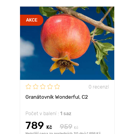
AKCE
0 recenzí
Granátovník Wonderful, С2
Počet v balení :
1 saz
789
959
Kč
Kč
Nejnižší cena za posledních 30 dnů:* 959 Kč