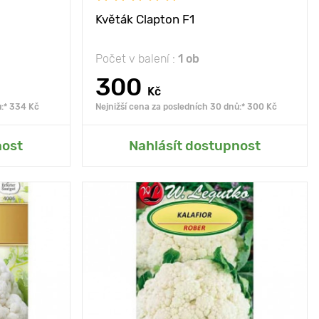
Květák Clapton F1
Počet v balení :
1 ob
300
Kč
ů:* 334 Kč
Nejnižší cena za posledních 30 dnů:* 300 Kč
rady
Přidat do mé zahrady
nost
Nahlásít dostupnost
roduktivnost
Vlastnosti
má vysoké chuťové a
nutriční vlastnosti
30 - 40 cm
Vzdálenost mezi
50 х 50 cm
rostlinami
50 x 60 cm
Poloha
slunce
slunce