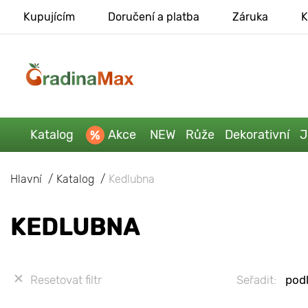
Kupujícím
Doručení a platba
Záruka
K
Katalog
Akce
NEW
Růže
Dekorativní
J
Hlavní
Katalog
Kedlubna
KEDLUBNA
Resetovat filtr
Seřadit:
podl