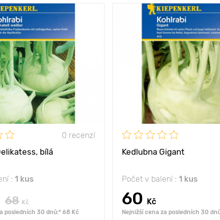
mezi
30 х 40 cm
Vzdálenost mezi
rostlinami
slunce
Poloha
do 7 kg / m2
Úrodnost
lodu
do 1 kg
Hmotnost plodu
masité plody
Vlastnosti
ny
50 - 60 cm
Výška rostliny
0 recenzí
likatess, bílá
Kedlubna Gigant
ení :
1 kus
Počet v balení :
1 kus
60
68
Kč
Kč
za posledních 30 dnů:* 68 Kč
Nejnižší cena za posledních 30 dnů