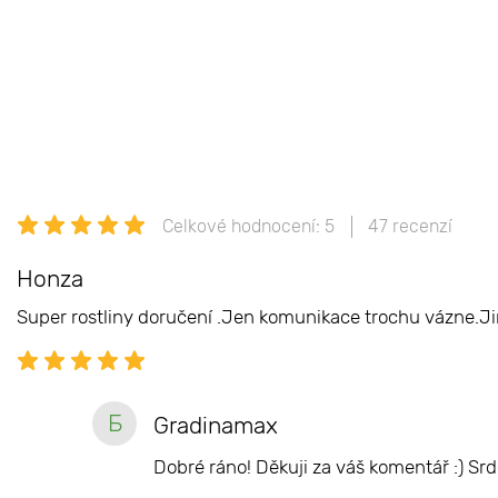
Celkové hodnocení: 5
47 recenzí
Honza
Super rostliny doručení .Jen komunikace trochu vázne.Ji
Б
Gradinamax
Dobré ráno! Děkuji za váš komentář :) S