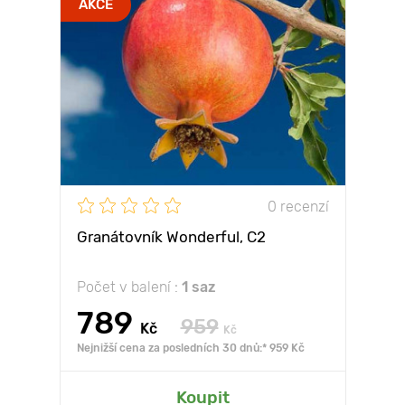
AKCE
0 recenzí
Granátovník Wonderful, С2
Počet v balení :
1 saz
789
959
Kč
Kč
Nejnižší cena za posledních 30 dnů:* 959 Kč
Koupit