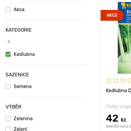
Akce
Vzdálenost 
AKCE
rostlinami
KATEGORIE
Poloha
K
Úrodnost
Hmotnost p
Kedlubna
Vlastnosti
SAZENICE
Výška rostli
Semena
Kedlubna De
VÝBĚR
Počet v bal
42
Zelenina
Kč
Nejnižší cena 
Zelení