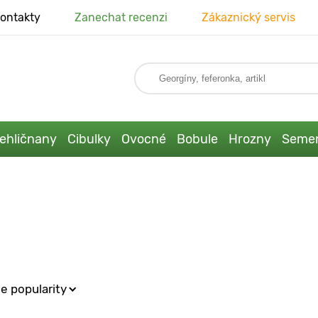
ontakty
Zanechat recenzi
Zákaznický servis
ehličnany
Cibulky
Ovocné
Bobule
Hrozny
Seme
e popularity