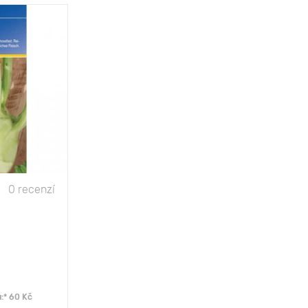
30 х 40 cm
slunce
do 7 kg / m2
do 1 kg
masité plody
50 - 60 cm
0 recenzí
:* 60 Kč