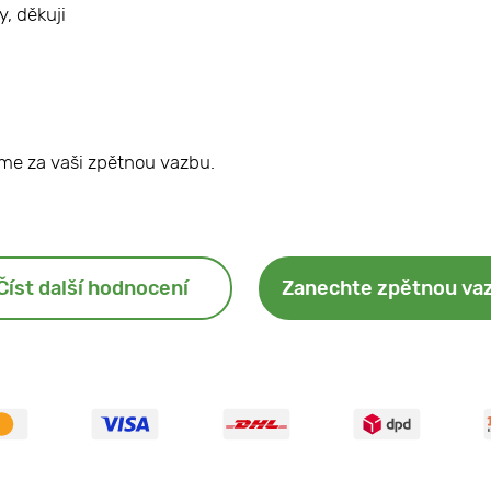
y, děkuji
me za vaši zpětnou vazbu.
Číst další hodnocení
Zanechte zpětnou va