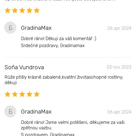
Б
GradinaMax
06 apr 2024
Dobré ráno! Děkuji za váš komentář :)
Srdečné pozdravy, Gradinamax
Soňa Vundrova
03 nov 2023
Růže přišly krásně zabalené,kvalitní životaschopné rostliny,
děkuji
Б
GradinaMax
06 apr 2024
Dobré ráno! Jsme velmi potěšeni, děkujeme za vaši
zpětnou vazbu.
S pozdravem, Gradinamax