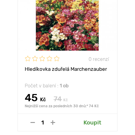
0 recenzí
Hledíkovka zduřelá Marchenzauber
Počet v balení :
1 ob
45
74
Kč
Kč
Nejnižší cena za posledních 30 dnů:* 74 Kč
Koupit