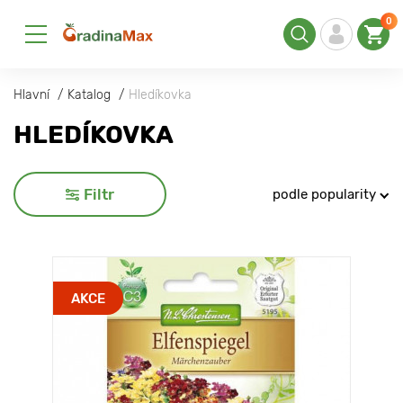
0
Hlavní
Katalog
Hledíkovka
HLEDÍKOVKA
Filtr
podle popularity
AKCE