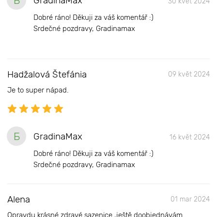
Б
GradinaMax
30 květ 2024
Dobré ráno! Děkuji za váš komentář :)
Srdečné pozdravy, Gradinamax
Hadžalová Štefánia
09 květ 2024
Je to super nápad.
Б
GradinaMax
16 květ 2024
Dobré ráno! Děkuji za váš komentář :)
Srdečné pozdravy, Gradinamax
Alena
01 mar 2024
Opravdu krásné zdravé sazenice ,ještě doobjednávám.