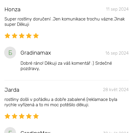
Honza
11 sep 2024
Super rostliny doručení .Jen komunikace trochu vázne.Jinak
super Děkuji
Б
Gradinamax
16 sep 2024
Dobré ráno! Děkuji za váš komentář :) Srdečné
pozdravy,
Jarda
28 květ 2024
rostliny došli v pořádku a dobře zabalené.(reklamace byla
rychle vyřízená a to mi moc potěšilo děkuji.