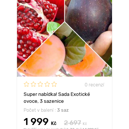
0 recenzí
Super nabídka! Sada Exotické
ovoce, 3 sazenice
Počet v balení :
3 saz
1 999
2 697
Kč
Kč