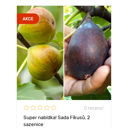
AKCE
0 recenzí
Super nabídka! Sada Fíkusů, 2
sazenice