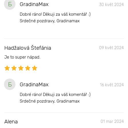
Б
GradinaMax
30 květ 2024
Dobré ráno! Děkuji za váš komentář :)
Srdečné pozdravy, Gradinamax
Hadžalová Štefánia
09 květ 2024
Je to super nápad.
Б
GradinaMax
16 květ 2024
Dobré ráno! Děkuji za váš komentář :)
Srdečné pozdravy, Gradinamax
Alena
01 mar 2024