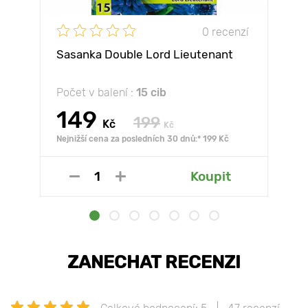
0 recenzí
Sasanka Double Lord Lieutenant
Počet v balení :
15 cib
149
199
Kč
Kč
Nejnižší cena za posledních 30 dnů:* 199 Kč
Koupit
ZANECHAT RECENZI