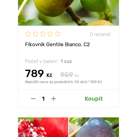
0 recenzí
Fíkovník Gentile Bianco, С2
Počet v balení :
1 saz
789
959
Kč
Kč
Nejnižší cena za posledních 30 dnů:* 959 Kč
Koupit