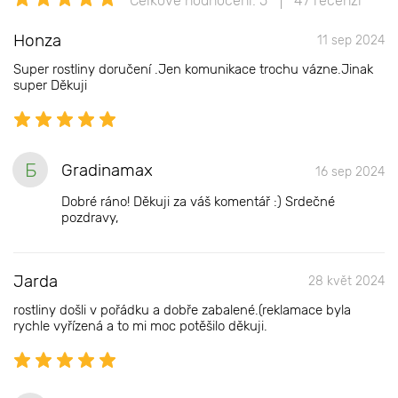
Celkové hodnocení: 5
47 recenzí
Honza
11 sep 2024
Super rostliny doručení .Jen komunikace trochu vázne.Jinak
super Děkuji
Б
Gradinamax
16 sep 2024
Dobré ráno! Děkuji za váš komentář :) Srdečné
pozdravy,
Jarda
28 květ 2024
rostliny došli v pořádku a dobře zabalené.(reklamace byla
rychle vyřízená a to mi moc potěšilo děkuji.