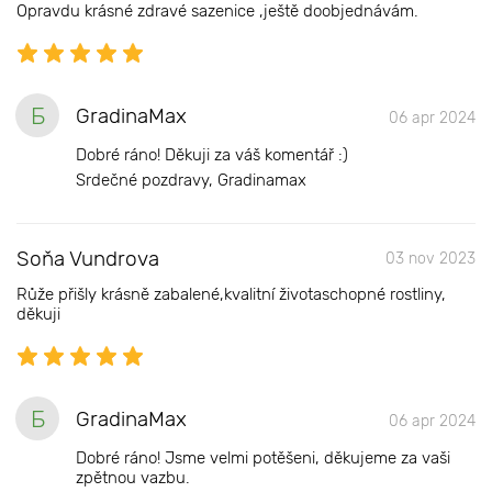
Opravdu krásné zdravé sazenice ,ještě doobjednávám.
Б
GradinaMax
06 apr 2024
Dobré ráno! Děkuji za váš komentář :)
Srdečné pozdravy, Gradinamax
Soňa Vundrova
03 nov 2023
Růže přišly krásně zabalené,kvalitní životaschopné rostliny,
děkuji
Б
GradinaMax
06 apr 2024
Dobré ráno! Jsme velmi potěšeni, děkujeme za vaši
zpětnou vazbu.