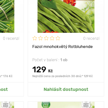
40 - 50 cm
Výška rostliny
30 - 40 cm
10 х 40 cm
Vzdálenost mezi
50 - 80 cm
rostlinami
0 recenzí
0 recenzí
Fazol mnohokvětý Rotbluhende
Počet v balení :
1 ob
129
Kč
:* 176 Kč
Nejnižší cena za posledních 30 dnů:* 129 Kč
rady
Přidat do mé zahrady
nost
Nahlásít dostupnost