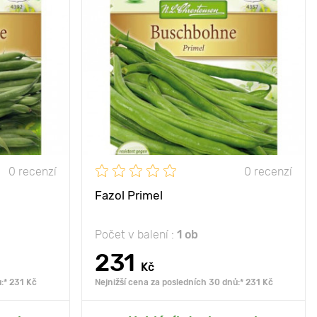
unečné místo
Poloha
slunce, polostín
čuje brzkým
Vlastnosti
kvalitní lusky
ním a silným
růstem
Výška rostliny
35 - 45 cm
160 - 180 cm
Vzdálenost mezi
10 х 40 cm
rostlinami
50 х 80 cm
0 recenzí
0 recenzí
Fazol Primel
Počet v balení :
1 ob
231
Kč
:* 231 Kč
Nejnižší cena za posledních 30 dnů:* 231 Kč