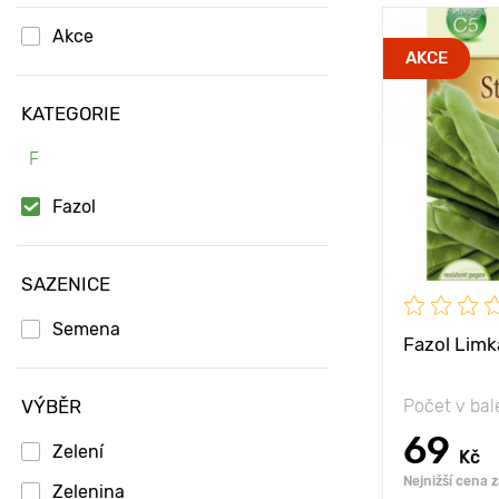
Akce
Poloha
AKCE
Vlastnosti
KATEGORIE
F
Výška rostli
Vzdálenost 
Fazol
rostlinami
SAZENICE
Semena
Fazol Limk
VÝBĚR
Počet v bal
69
Zelení
Kč
Nejnižší cena 
Zelenina