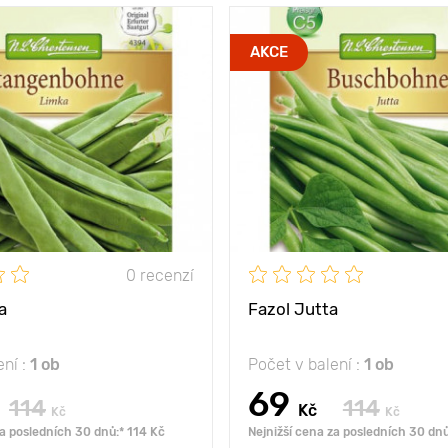
slunečné místo
Poloha
slu
AKCE
lusky jsou velmi
Vlastnosti
při
ploché a dlouhé
ny
160 - 180 cm
Výška rostliny
mezi
50 х 80 cm
Vzdálenost mezi
rostlinami
0 recenzí
a
Fazol Jutta
ení :
1 ob
Počet v balení :
1 ob
69
114
114
Kč
Kč
Kč
za posledních 30 dnů:* 114 Kč
Nejnižší cena za posledních 30 dnů