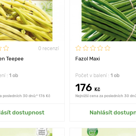
ny
30 - 40 cm
Výška rostliny
mezi
10 х 40 cm
Vzdálenost mezi
rostlinami
0 recenzí
den Teepee
Fazol Maxi
ení :
1 ob
Počet v balení :
1 ob
176
Kč
za posledních 30 dnů:* 176 Kč
Nejnižší cena za posledních 30 dnů
at do mé zahrady
Přidat do mé zah
lásít dostupnost
Nahlásít dostup