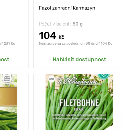
Fazol zahradní Karmazyn
Počet v balení :
50 g
104
Kč
:* 231 Kč
Nejnižší cena za posledních 30 dnů:* 104 Kč
rady
Přidat do mé zahrady
nost
Nahlásít dostupnost
nce, polostín
Poloha
slunce, polostín
té lusky bez
Vlastnosti
odrůda je odolná vůči
vláken
různým chorobám
35 - 45 cm
Výška rostliny
35 - 40 cm
10 х 40 cm
Vzdálenost mezi
5 х 40 cm
rostlinami