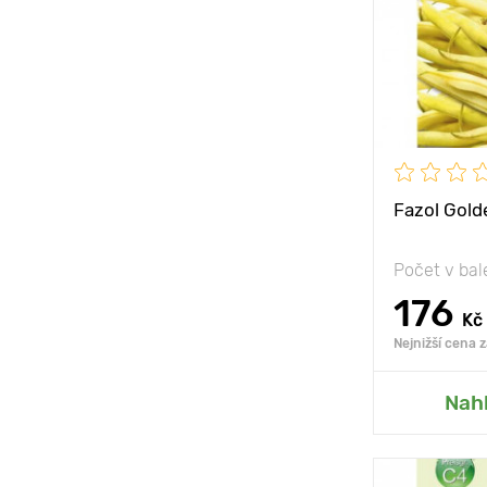
Výška rostli
Vzdálenost 
rostlinami
Fazol Gol
Počet v bal
176
Kč
Nejnižší cena 
Přid
Nah