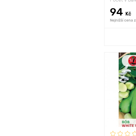
94
Kč
Nejnižší cena 
Přid
Poloha
Vlastnosti
Výška rostli
Vzdálenost 
rostlinami