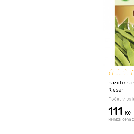
Poloha
Vlastnosti
Výška rostli
Vzdálenost 
rostlinami
Fazol mno
Riesen
Počet v bal
111
Kč
Nejnižší cena 