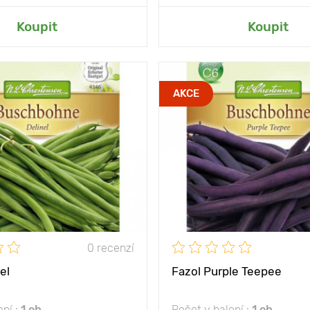
at do mé zahrady
Přidat do mé zah
Koupit
Koupit
slunce, polostín
Poloha
slu
AKCE
lahodná pochoutka
Vlastnosti
ny
35 - 45 cm
Výška rostliny
mezi
10 х 40 cm
Vzdálenost mezi
rostlinami
0 recenzí
el
Fazol Purple Teepee
ení :
1 ob
Počet v balení :
1 ob