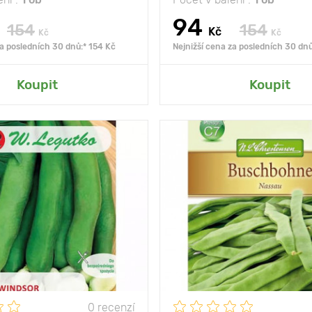
94
154
154
Kč
Kč
Kč
za posledních 30 dnů:* 154 Kč
Nejnižší cena za posledních 30 dnů
at do mé zahrady
Přidat do mé zah
Koupit
Koupit
slunce
Poloha
slu
úrodná odrůda s
Vlastnosti
ploché
velkými semeny
ny
80 - 100 cm
Výška rostliny
mezi
40 х 30
Vzdálenost mezi
rostlinami
0 recenzí