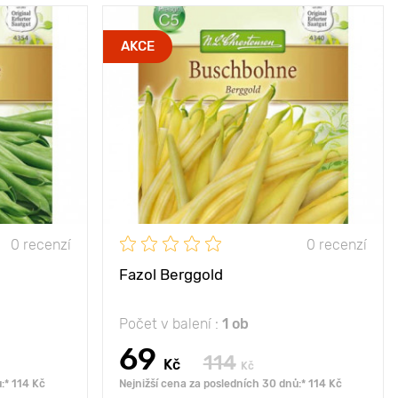
nce, polostín
Poloha
slunce, polostín
AKCE
náší bohatou
Vlastnosti
robustní tradiční
úrodu
odrůda bez stopek
35 - 45 cm
Výška rostliny
35 - 45 cm
10 х 40 cm
Vzdálenost mezi
10 х 40 cm
rostlinami
0 recenzí
0 recenzí
Fazol Berggold
Počet v balení :
1 ob
69
114
Kč
Kč
:* 114 Kč
Nejnižší cena za posledních 30 dnů:* 114 Kč