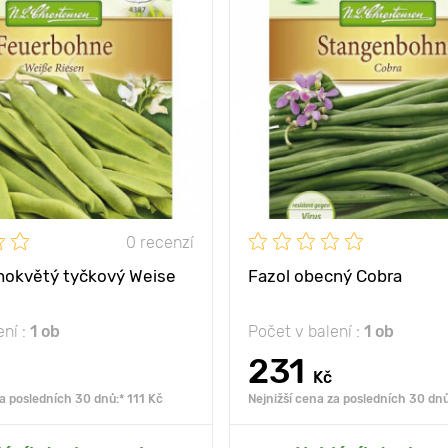
slunce, polostín
Poloha
sl
dlouhé, masité lusky
Vlastnosti
se vyzna
zrá
ny
30 - 40 cm
Výška rostliny
mezi
50 - 80 cm
Vzdálenost mezi
rostlinami
0 recenzí
hokvětý tyčkový Weise
Fazol obecný Cobra
ení :
1 ob
Počet v balení :
1 ob
231
Kč
za posledních 30 dnů:* 111 Kč
Nejnižší cena za posledních 30 dnů