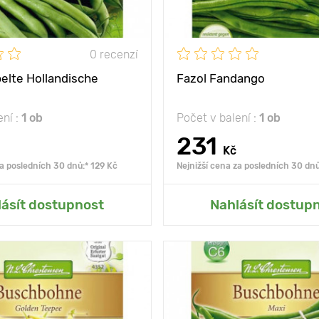
0 recenzí
elte Hollandische
Fazol Fandango
ení :
1 ob
Počet v balení :
1 ob
231
Kč
za posledních 30 dnů:* 129 Kč
Nejnižší cena za posledních 30 dnů
at do mé zahrady
Přidat do mé zah
lásít dostupnost
Nahlásít dostup
slunce, polostín
Poloha
slu
dlouhé, masité lusky
Vlastnosti
těší