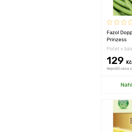
Fazol Dopp
Prinzess
Počet v bal
129
Kč
Nejnižší cena 
Přid
Nah
Poloha
Vlastnosti