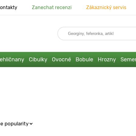
ontakty
Zanechat recenzi
Zákaznický servis
ehličnany
Cibulky
Ovocné
Bobule
Hrozny
Seme
e popularity