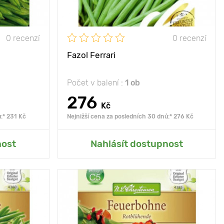
0 recenzí
0 recenzí
Fazol Ferrari
Počet v balení :
1 ob
276
Kč
:* 231 Kč
Nejnižší cena za posledních 30 dnů:* 276 Kč
rady
Přidat do mé zahrady
nost
Nahlásít dostupnost
nce, polostín
Poloha
slunce, polostín
 se vysokému
Vlastnosti
bohaté sklizně,
výnosu
dekorativní vzhled