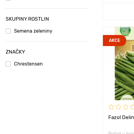
Přid
SKUPINY ROSTLIN
Semena zeleniny
Poloha
AKCE
Vlastnosti
ZNAČKY
Výška rostli
Chrestensen
Vzdálenost 
rostlinami
Fazol Delin
Počet v bal