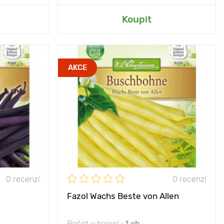
rady
Přidat do mé zahrady
Koupit
nce, polostín
Poloha
slunce, polostín
AKCE
fialové lusky
Vlastnosti
je jednou z
nejstarších odrůd
35 - 45 cm
Výška rostliny
35 - 45 cm
10 х 40 cm
Vzdálenost mezi
10 х 40 cm
rostlinami
0 recenzí
0 recenzí
Fazol Wachs Beste von Allen
Počet v balení :
1 ob