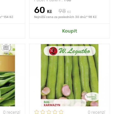
60
98
Kč
Kč
:* 154 Kč
Nejnižší cena za posledních 30 dnů:* 98 Kč
rady
Přidat do mé zahrady
Koupit
nce, polostín
Poloha
slunce
, rovné lusky
Vlastnosti
rovnoměrné zrání a
bez závitu
poddajnost
35 - 45 cm
Výška rostliny
80 - 100 cm
10 х 40 cm
Vzdálenost mezi
40 х 30
rostlinami
0 recenzí
0 recenzí