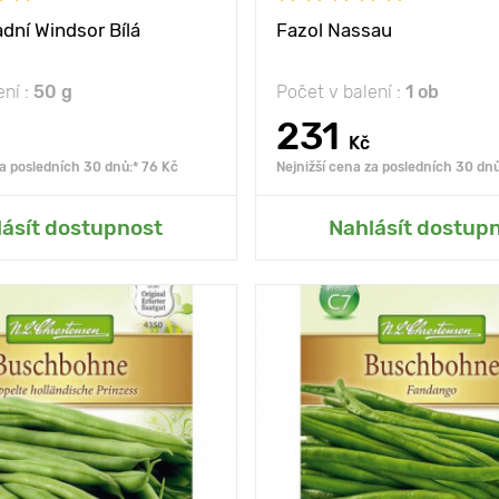
adní Windsor Bílá
Fazol Nassau
ení :
50 g
Počet v balení :
1 ob
231
Kč
za posledních 30 dnů:* 76 Kč
Nejnižší cena za posledních 30 dnů
at do mé zahrady
Přidat do mé zah
lásít dostupnost
Nahlásít dostup
slunce, polostín
Poloha
slu
chutné lusky bez
Vlastnosti
masi
vláken
ny
35 - 45 cm
Výška rostliny
mezi
10 х 40 cm
Vzdálenost mezi
rostlinami