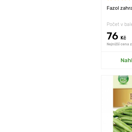
Fazol zahr
Počet v bal
76
Kč
Nejnižší cena 
Přid
Nah
Poloha
Vlastnosti
Výška rostli
Vzdálenost 
rostlinami