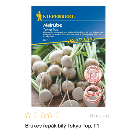
0 recenzí
Brukev řepák bílý Tokyo Top, F1