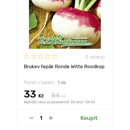
0 recenzí
Brukev řepák Ronde Witte Roodkop
Počet v balení :
1 ob
33
54
Kč
Kč
Nejnižší cena za posledních 30 dnů:* 54 Kč
Koupit