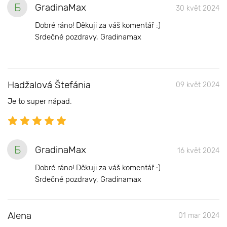
Б
GradinaMax
30 květ 2024
Dobré ráno! Děkuji za váš komentář :)
Srdečné pozdravy, Gradinamax
Hadžalová Štefánia
09 květ 2024
Je to super nápad.
Б
GradinaMax
16 květ 2024
Dobré ráno! Děkuji za váš komentář :)
Srdečné pozdravy, Gradinamax
Alena
01 mar 2024