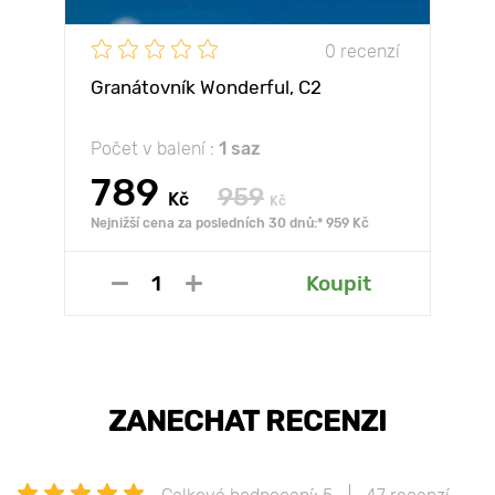
0 recenzí
Granátovník Wonderful, С2
Počet v balení :
1 saz
789
959
Kč
Kč
Nejnižší cena za posledních 30 dnů:* 959 Kč
Koupit
ZANECHAT RECENZI