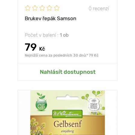
0 recenzí
Brukev řepák Samson
Počet v balení :
1 ob
79
Kč
Nejnižší cena za posledních 30 dnů:* 79 Kč
Nahlásít dostupnost