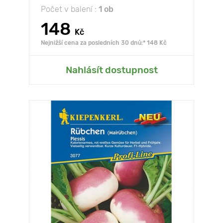
Počet v balení :
1 ob
148
Kč
Nejnižší cena za posledních 30 dnů:* 148 Kč
Nahlásít dostupnost