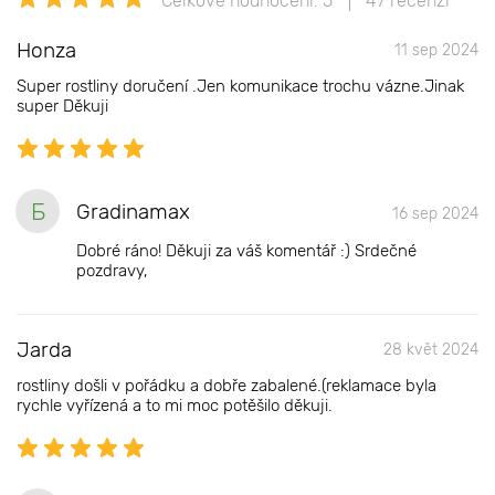
Celkové hodnocení: 5
47 recenzí
Honza
11 sep 2024
Super rostliny doručení .Jen komunikace trochu vázne.Jinak
super Děkuji
Б
Gradinamax
16 sep 2024
Dobré ráno! Děkuji za váš komentář :) Srdečné
pozdravy,
Jarda
28 květ 2024
rostliny došli v pořádku a dobře zabalené.(reklamace byla
rychle vyřízená a to mi moc potěšilo děkuji.