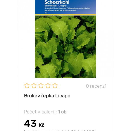
0 recenzí
Brukev řepka Licapo
Počet v balení :
1 ob
43
Kč