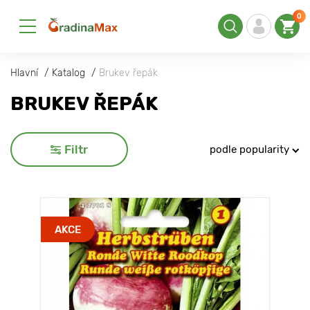
0
Hlavní
Katalog
Brukev řepák
BRUKEV ŘEPÁK
Filtr
podle popularity
AKCE