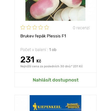
0 recenzí
Brukev řepák Plessis F1
Počet v balení :
1 ob
231
Kč
Nejnižší cena za posledních 30 dnů:* 231 Kč
Nahlásít dostupnost