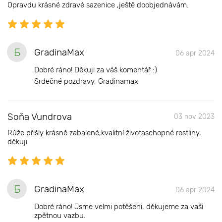
Opravdu krásné zdravé sazenice ,ještě doobjednávám.
Б
GradinaMax
06 apr 2024
Dobré ráno! Děkuji za váš komentář :)
Srdečné pozdravy, Gradinamax
Soňa Vundrova
03 nov 2023
Růže přišly krásně zabalené,kvalitní životaschopné rostliny,
děkuji
Б
GradinaMax
06 apr 2024
Dobré ráno! Jsme velmi potěšeni, děkujeme za vaši
zpětnou vazbu.